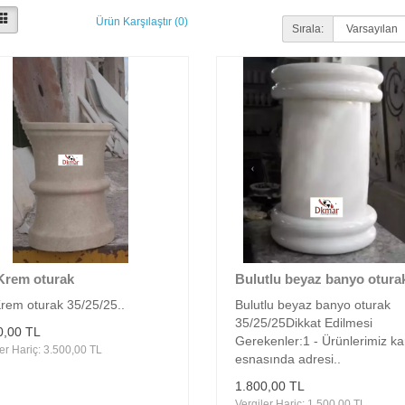
Ürün Karşılaştır (0)
Sırala:
Krem oturak
Bulutlu beyaz banyo otura
Krem oturak 35/25/25..
Bulutlu beyaz banyo oturak
35/25/25Dikkat Edilmesi
0,00 TL
Gerekenler:1 - Ürünlerimiz k
er Hariç: 3.500,00 TL
esnasında adresi..
1.800,00 TL
Vergiler Hariç: 1.500,00 TL