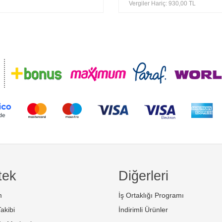
Vergiler Hariç: 930,00 TL
tek
Diğerleri
m
İş Ortaklığı Programı
akibi
İndirimli Ürünler