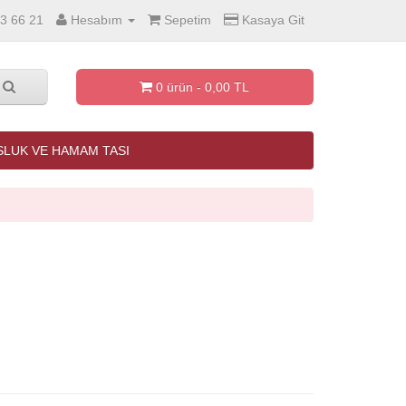
3 66 21
Hesabım
Sepetim
Kasaya Git
0 ürün - 0,00 TL
LUK VE HAMAM TASI