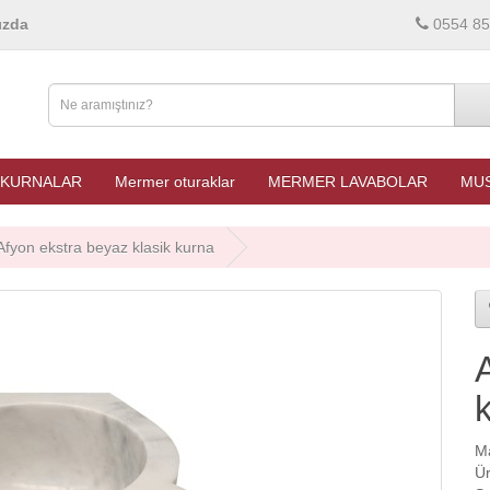
ızda
0554 85
KURNALAR
Mermer oturaklar
MERMER LAVABOLAR
MUS
Afyon ekstra beyaz klasik kurna
M
Ü