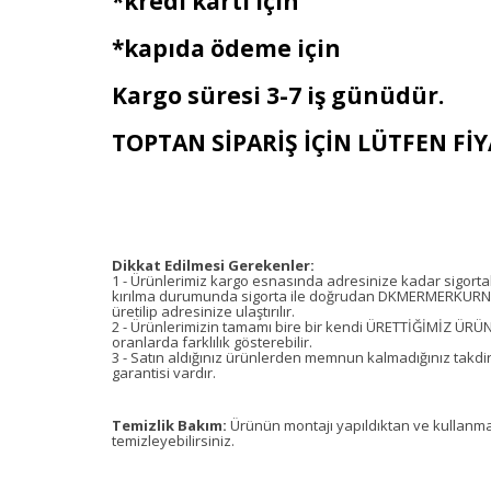
*kredi kartı için
*kapıda ödeme için
Kargo süresi 3-7 iş günüdür.
TOPTAN SİPARİŞ İÇİN LÜTFEN FİYA
Dikkat Edilmesi Gerekenler:
1 - Ürünlerimiz kargo esnasında adresinize kadar sigorta
kırılma durumunda sigorta ile doğrudan DKMERMERKUR
üretilip adresinize ulaştırılır.
2 - Ürünlerimizin tamamı bire bir kendi ÜRETTİĞİMİZ ÜRÜ
oranlarda farklılık gösterebilir.
3 - Satın aldığınız ürünlerden memnun kalmadığınız takdir
garantisi vardır.
Temizlik Bakım:
Ürünün montajı yapıldıktan ve kullanmay
temizleyebilirsiniz.