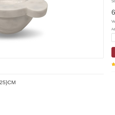
St
6
Ve
Ad
*25}CM