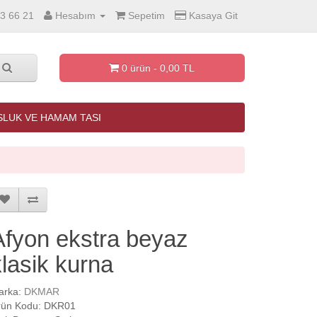
3 66 21
Hesabım
Sepetim
Kasaya Git
0 ürün - 0,00 TL
LUK VE HAMAM TASI
Afyon ekstra beyaz
klasik kurna
arka:
DKMAR
rün Kodu: DKR01