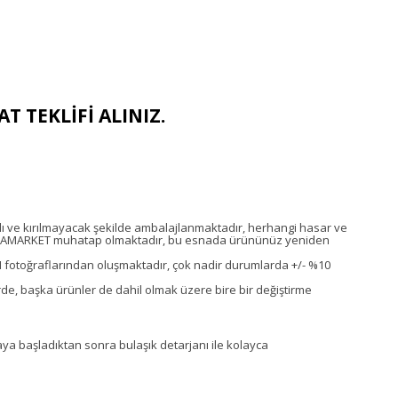
T TEKLİFİ ALINIZ.
lı ve kırılmayacak şekilde ambalajlanmaktadır, herhangi hasar ve
NAMARKET muhatap olmaktadır, bu esnada ürününüz yeniden
N fotoğraflarından oluşmaktadır, çok nadir durumlarda +/- %10
de, başka ürünler de dahil olmak üzere bire bir değiştirme
a başladıktan sonra bulaşık detarjanı ile kolayca